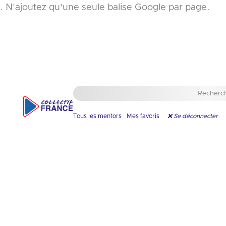
. N'ajoutez qu'une seule balise Google par page.
Apnée
Aquathlon
Athlétisme
Aviron
Badminton
Basketball
Beach-
Bobsleigh
Boxe
Cani-
Canoë
🤿
💦
🏃
🚣
🏸
🏀
volley
❄️
🥊
Cross/VTT
Kayak
🏐
🦮
🚣
Tous les mentors
Mes favoris
❌ Se déconnecter
🇫🇷
Para-escri
🇫🇷
Natation
300 €
/ heure
1,000 €
/ heure