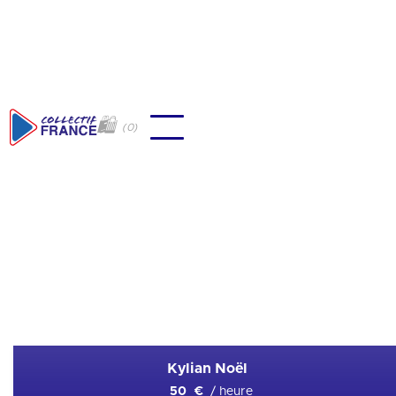
🛍
(
0
)
🇫🇷
Judoka
Ajouter en favori
Kylian Noël
/ heure
50 €