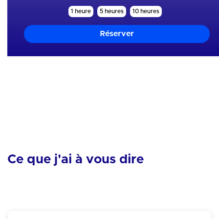
1 heure
5 heures
10 heures
Mes skills
Entourage
Equipement
Organisation
Tactique
Technique
Ce que j'ai à vous dire