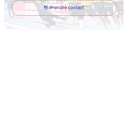
👋 Prendre contact
🇫🇷
Padel
🇫🇷
Basketball 3x3