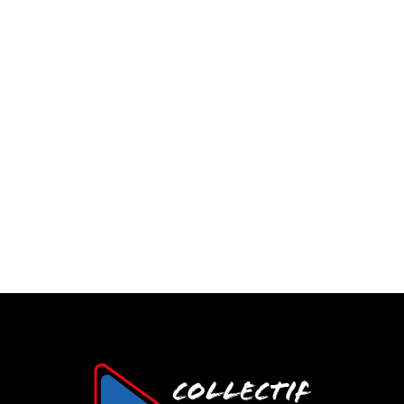
80 €
/ heure
70 €
/ heure
🇫🇷
Kayak
🇫🇷
Handball
77 €
/ heure
75 €
/ heure