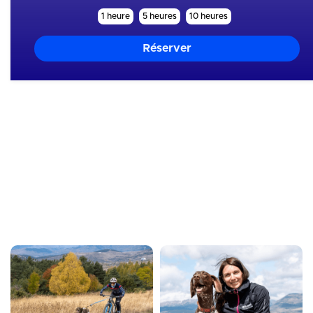
1 heure
5 heures
10 heures
Mes skills
Analyse
Equipement
Hydratation
Mental
Motivation
Nutrition
Entourage
Organisation
Physique
Technique