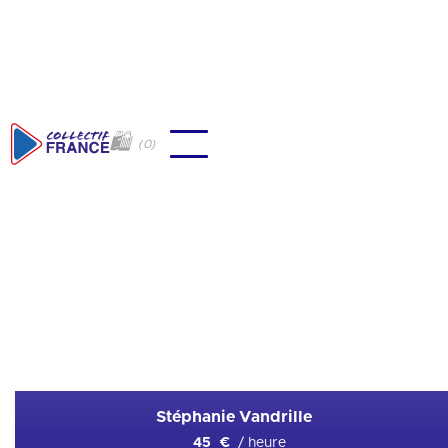
🛍
(
0
)
🇫🇷
Cani-cross/VTT
Ajouter en favori
Stéphanie Vandrille
/ heure
45 €