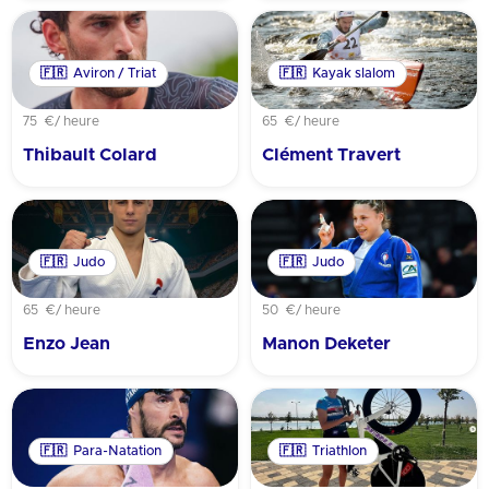
🇫🇷
Aviron / Triat
🇫🇷
Kayak slalom
75 €
/ heure
65 €
/ heure
Thibault Colard
Clément Travert
🇫🇷
Judo
🇫🇷
Judo
65 €
/ heure
50 €
/ heure
Enzo Jean
Manon Deketer
🇫🇷
Para-Natation
🇫🇷
Triathlon