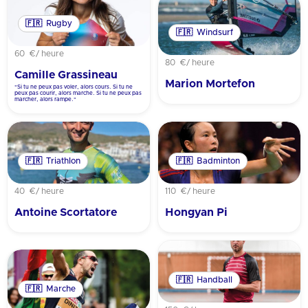
🇫🇷
Rugby
🇫🇷
Windsurf
60 €
/ heure
80 €
/ heure
Camille Grassineau
Marion Mortefon
"Si tu ne peux pas voler, alors cours. Si tu ne
peux pas courir, alors marche. Si tu ne peux pas
marcher, alors rampe."
🇫🇷
Triathlon
🇫🇷
Badminton
40 €
/ heure
110 €
/ heure
Antoine Scortatore
Hongyan Pi
🇫🇷
Handball
🇫🇷
Marche