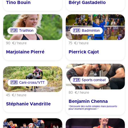
Tino Bouin
Béryl Gastadello
🇫🇷
Triathlon
🇫🇷
Badminton
90 €
/ heure
75 €
/ heure
Marjolaine Pierré
Pierrick Cajot
🇫🇷
Sports combat
🇫🇷
Cani-cross/VTT
80 €
/ heure
45 €
/ heure
Benjamin Chenna
Stéphanie Vandrille
"Découvre des outils simples mais puissants
pour vraiment progresser."