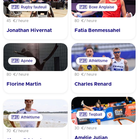
🇫🇷
Rugby fauteuil
🇫🇷
Boxe Anglaise
45 €
/ heure
80 €
/ heure
Jonathan Hivernat
Fatia Benmessahel
🇫🇷
Apnée
🇫🇷
Athlétisme
80 €
/ heure
80 €
/ heure
Florine Martin
Charles Renard
🇫🇷
Teqball
🇫🇷
Athlétisme
30 €
/ heure
70 €
/ heure
Amélie Julian