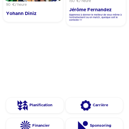
150 €
/ heure
90 €
/ heure
Jérôme Fernandez
Yohann Diniz
Apprenez à donner le meilleur de vous-même à
l’entraînement ou en match, quelque soit le
contexte !!!
Planification
Carrière
Financier
Sponsoring