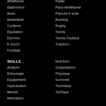
Athlétisme
Padel
Badminton
Para-Athlétisme
Boxe
Planche à voile
Basketball
Running
Cyclisme
Rugby
Équitation
Tennis
Escrime
Tennis-Fauteuil
E-Sport
Triatlhon
Football
SKILLS
Nutrition
Analyse
Organisation
Entourage
Physique
Équipement
Sommeil
Hydratation
Technique
Mental
Tactique
Motivation