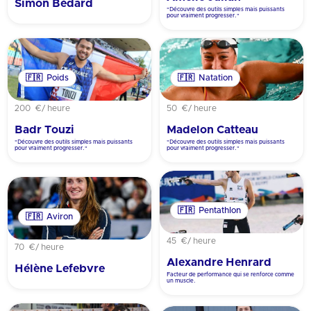
Simon Bédard
"Découvre des outils simples mais puissants
pour vraiment progresser."
🇫🇷
Poids
🇫🇷
Natation
200 €
/ heure
50 €
/ heure
Badr Touzi
Madelon Catteau
"Découvre des outils simples mais puissants
"Découvre des outils simples mais puissants
pour vraiment progresser."
pour vraiment progresser."
🇫🇷
Pentathlon
🇫🇷
Aviron
45 €
/ heure
70 €
/ heure
Alexandre Henrard
Hélène Lefebvre
Facteur de performance qui se renforce comme
un muscle.