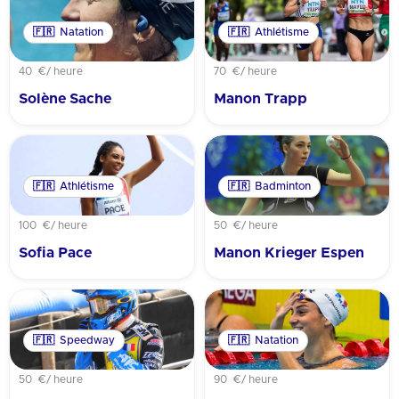
🇫🇷
Natation
🇫🇷
Athlétisme
40 €
/ heure
70 €
/ heure
Solène Sache
Manon Trapp
🇫🇷
Athlétisme
🇫🇷
Badminton
100 €
/ heure
50 €
/ heure
Sofia Pace
Manon Krieger Espen
🇫🇷
Speedway
🇫🇷
Natation
50 €
/ heure
90 €
/ heure