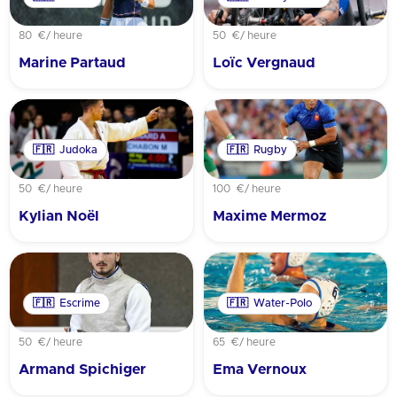
80 €
/ heure
50 €
/ heure
Marine Partaud
Loïc Vergnaud
🇫🇷
Judoka
🇫🇷
Rugby
50 €
/ heure
100 €
/ heure
Kylian Noël
Maxime Mermoz
🇫🇷
Escrime
🇫🇷
Water-Polo
50 €
/ heure
65 €
/ heure
Armand Spichiger
Ema Vernoux