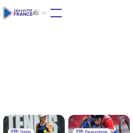
🛍
(
0
)
Revenir à tous les coachs
🇫🇷
Tennis
🇫🇷
Paracyclisme