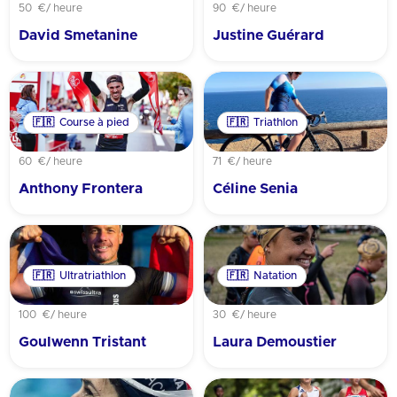
50 €
/ heure
90 €
/ heure
David Smetanine
Justine Guérard
🇫🇷
Course à pied
🇫🇷
Triathlon
60 €
/ heure
71 €
/ heure
Anthony Frontera
Céline Senia
🇫🇷
Ultratriathlon
🇫🇷
Natation
100 €
/ heure
30 €
/ heure
Goulwenn Tristant
Laura Demoustier