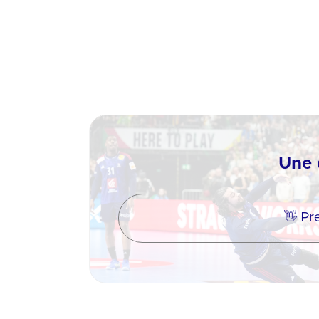
Une 
👋 Pr