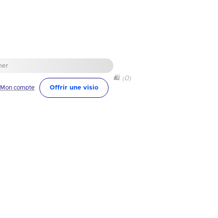
🛍
0
(
)
Mon compte
Offrir une visio