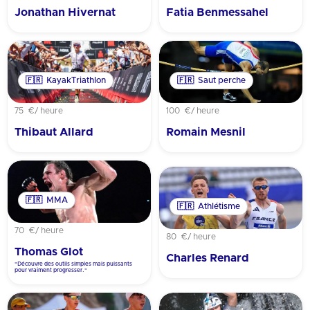
Jonathan Hivernat
Fatia Benmessahel
🇫🇷
KayakTriathlon
🇫🇷
Saut perche
75 €
/ heure
100 €
/ heure
Thibaut Allard
Romain Mesnil
🇫🇷
MMA
🇫🇷
Athlétisme
70 €
/ heure
80 €
/ heure
Thomas Glot
Charles Renard
"Découvre des outils simples mais puissants
pour vraiment progresser."