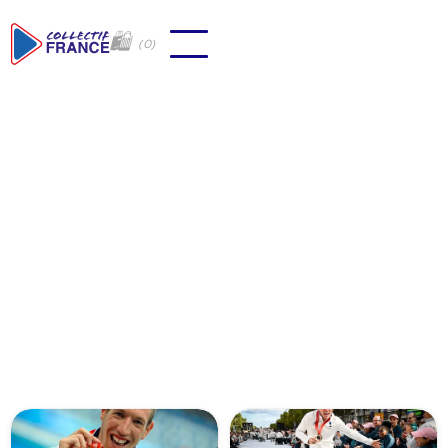
🛍
(
0
)
Revenir à tous les coachs