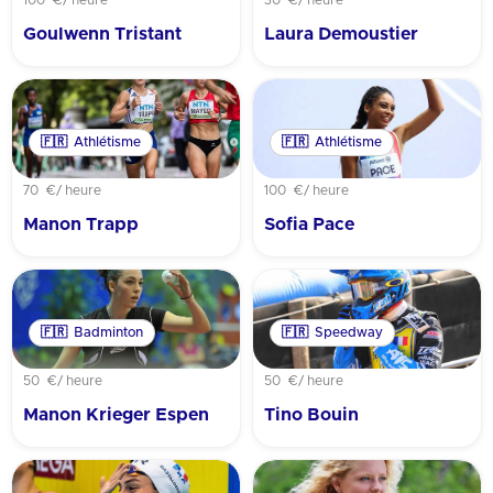
Goulwenn Tristant
Laura Demoustier
🇫🇷
Athlétisme
🇫🇷
Athlétisme
70 €
/ heure
100 €
/ heure
Manon Trapp
Sofia Pace
🇫🇷
Badminton
🇫🇷
Speedway
50 €
/ heure
50 €
/ heure
Manon Krieger Espen
Tino Bouin