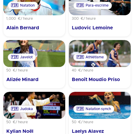
🇫🇷
Natation
🇫🇷
Para-escrime
1,000 €
/ heure
300 €
/ heure
Alain Bernard
Ludovic Lemoine
🇫🇷
Javelot
🇫🇷
Athlétisme
50 €
/ heure
40 €
/ heure
Alizée Minard
Benoît Moudio Priso
🇫🇷
Judoka
🇫🇷
Natation synch
50 €
/ heure
50 €
/ heure
Kylian Noël
Laelys Alavez