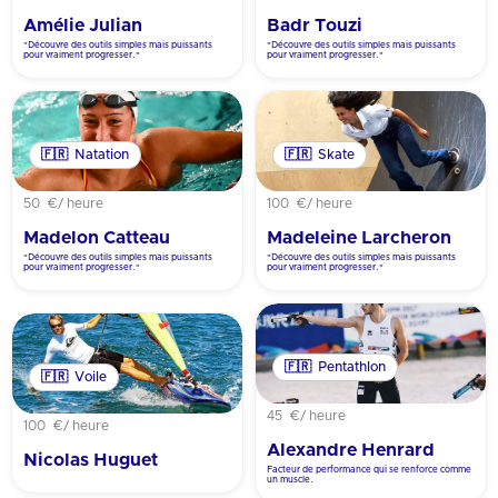
Amélie Julian
Badr Touzi
"Découvre des outils simples mais puissants
"Découvre des outils simples mais puissants
pour vraiment progresser."
pour vraiment progresser."
🇫🇷
Natation
🇫🇷
Skate
50 €
/ heure
100 €
/ heure
Madelon Catteau
Madeleine Larcheron
"Découvre des outils simples mais puissants
"Découvre des outils simples mais puissants
pour vraiment progresser."
pour vraiment progresser."
🇫🇷
Pentathlon
🇫🇷
Voile
45 €
/ heure
100 €
/ heure
Alexandre Henrard
Nicolas Huguet
Facteur de performance qui se renforce comme
un muscle.