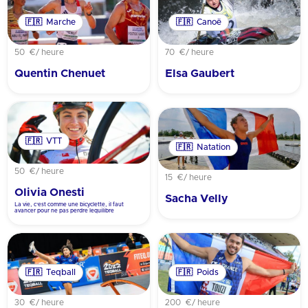
🇫🇷
Marche
🇫🇷
Canoë
50 €
/ heure
70 €
/ heure
Quentin Chenuet
Elsa Gaubert
🇫🇷
VTT
🇫🇷
Natation
50 €
/ heure
15 €
/ heure
Olivia Onesti
Sacha Velly
La vie, c'est comme une bicyclette, il faut
avancer pour ne pas perdre lequilibre
🇫🇷
Teqball
🇫🇷
Poids
30 €
/ heure
200 €
/ heure