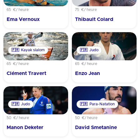
65 €
/ heure
75 €
/ heure
Ema Vernoux
Thibault Colard
🇫🇷
Kayak slalom
🇫🇷
Judo
65 €
/ heure
65 €
/ heure
Clément Travert
Enzo Jean
🇫🇷
Judo
🇫🇷
Para-Natation
50 €
/ heure
50 €
/ heure
Manon Deketer
David Smetanine