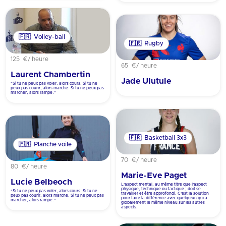
🇫🇷
Volley-ball
🇫🇷
Rugby
125 €
/ heure
65 €
/ heure
Laurent Chambertin
Jade Ulutule
"Si tu ne peux pas voler, alors cours. Si tu ne
peux pas courir, alors marche. Si tu ne peux pas
marcher, alors rampe."
🇫🇷
Basketball 3x3
🇫🇷
Planche voile
70 €
/ heure
80 €
/ heure
Marie-Eve Paget
Lucie Belbeoch
L’aspect mental, au même titre que l’aspect
physique, technique ou tactique ; doit se
"Si tu ne peux pas voler, alors cours. Si tu ne
travailler et être approfondi. C’est la solution
peux pas courir, alors marche. Si tu ne peux pas
pour faire la différence avec quelqu’un qui a
marcher, alors rampe."
globalement le même niveau sur les autres
aspects.