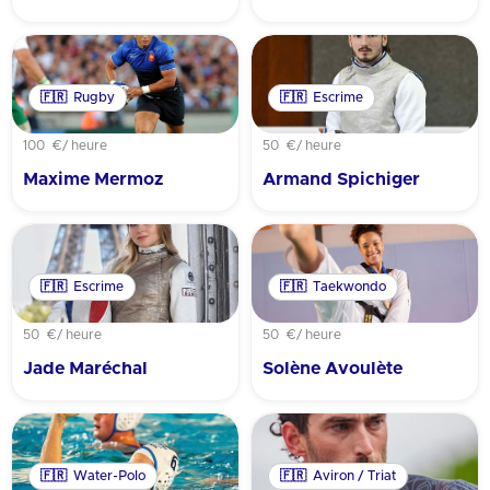
🇫🇷
Rugby
🇫🇷
Escrime
100 €
/ heure
50 €
/ heure
Maxime Mermoz
Armand Spichiger
🇫🇷
Escrime
🇫🇷
Taekwondo
50 €
/ heure
50 €
/ heure
Jade Maréchal
Solène Avoulète
🇫🇷
Water-Polo
🇫🇷
Aviron / Triat