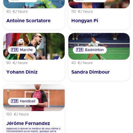
40 €
/ heure
110 €
/ heure
Antoine Scortatore
Hongyan Pi
🇫🇷
Marche
🇫🇷
Badminton
90 €
/ heure
40 €
/ heure
Yohann Diniz
Sandra Dimbour
🇫🇷
Handball
150 €
/ heure
Jérôme Fernandez
Apprenez à donner le meilleur de vous-même à
l’entraînement ou en match, quelque soit le