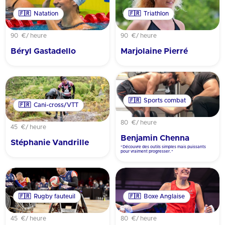
🇫🇷
Natation
🇫🇷
Triathlon
90 €
/ heure
90 €
/ heure
Béryl Gastadello
Marjolaine Pierré
🇫🇷
Sports combat
🇫🇷
Cani-cross/VTT
80 €
/ heure
45 €
/ heure
Benjamin Chenna
Stéphanie Vandrille
"Découvre des outils simples mais puissants
pour vraiment progresser."
🇫🇷
Rugby fauteuil
🇫🇷
Boxe Anglaise
45 €
/ heure
80 €
/ heure