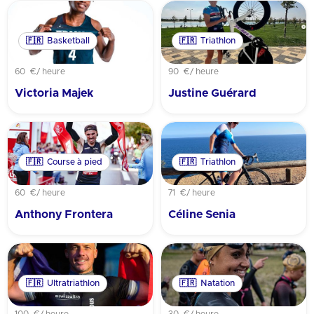
🇫🇷
Basketball
🇫🇷
Triathlon
60 €
/ heure
90 €
/ heure
Victoria Majek
Justine Guérard
🇫🇷
Course à pied
🇫🇷
Triathlon
60 €
/ heure
71 €
/ heure
Anthony Frontera
Céline Senia
🇫🇷
Ultratriathlon
🇫🇷
Natation
100 €
/ heure
30 €
/ heure