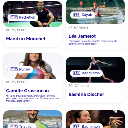
🇫🇷
Kayak
🇫🇷
Racketlon
77 €
/ heure
60 €
/ heure
Léa Jamelot
Mandrin Mouchet
"Découvre des outils simples mais puissants
pour vraiment progresser."
🇫🇷
Rugby
🇫🇷
Badminton
60 €
/ heure
70 €
/ heure
Camille Grassineau
Sashina Discher
"Si tu ne peux pas voler, alors cours. Si tu ne
peux pas courir, alors marche. Si tu ne peux pas
marcher, alors rampe."
🇫🇷
Triathlon
🇫🇷
Badminton