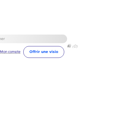
🛍
0
(
)
Mon compte
Offrir une visio