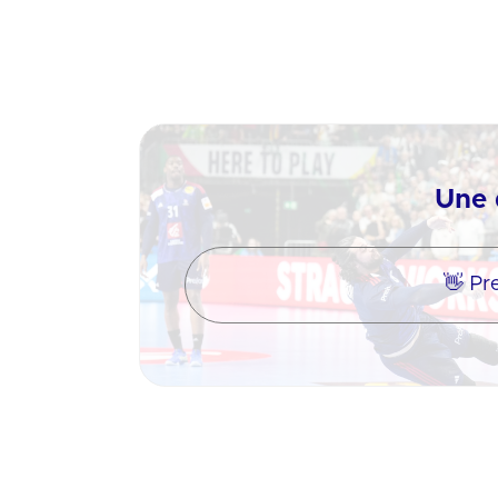
X (Anciennement Twitter)
Une 
👋 Pr