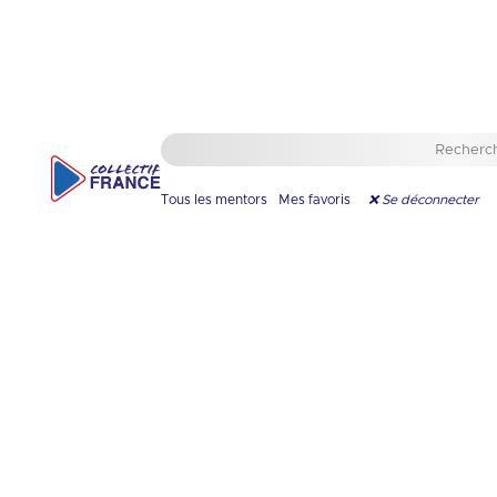
🇫🇷
Apnée
Ajouter en favori
Tous les mentors
Mes favoris
❌ Se déconnecter