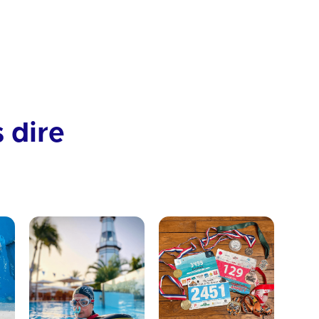
Tactique
Technique
s dire