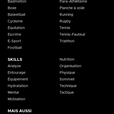
Badminton
Para-Athlétisme
Boxe
Planche à voile
Basketball
Running
Cyclisme
Rugby
Équitation
Tennis
Escrime
Tennis-Fauteuil
E-Sport
Triatlhon
Football
SKILLS
Nutrition
Analyse
Organisation
Entourage
Physique
Équipement
Sommeil
Hydratation
Technique
Mental
Tactique
Motivation
MAIS AUSSI