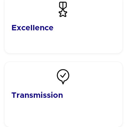
Excellence
La quête de la réussite, ne rien regretter. Tout mettre
en oeuvre et se donner les moyens de ses ambitions.
Transmission
Redonner tout ce que nous avons appris en chemin.
Ce qui a été utile pour moi peut l'être pour mon
prochain.