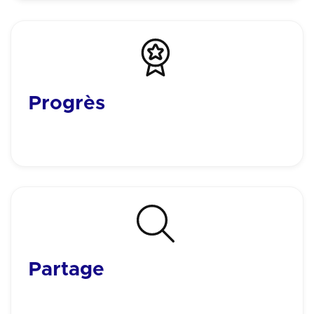
Progrès
Devenir la meilleure version de soi même, c'est un
chemin personnel et un objectif de vie.
Partage
Ensemble nous sommes plus fort. Les émotions sont
plus belles quand elles se vivent à plusieurs.