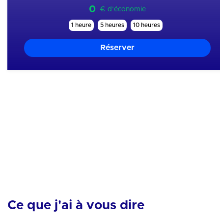
0
€ d'économie
Mes skills
1 heure
5 heures
10 heures
Mental
Motivation
Equipement
Analyse
Entourage
Hydratation
Organisation
Physique
Sommeil
Tactique
Ce que j'ai à vous dire