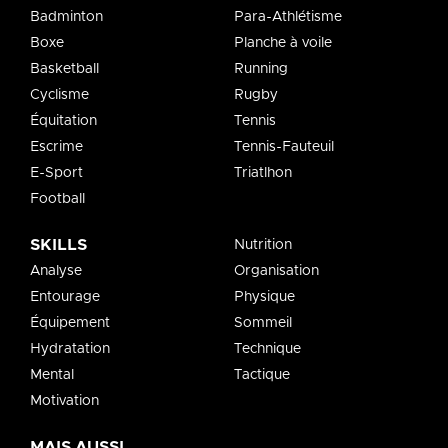
Badminton
Para-Athlétisme
Boxe
Planche à voile
Basketball
Running
Cyclisme
Rugby
Équitation
Tennis
Escrime
Tennis-Fauteuil
E-Sport
Triatlhon
Football
SKILLS
Nutrition
Analyse
Organisation
Entourage
Physique
Équipement
Sommeil
Hydratation
Technique
Mental
Tactique
Motivation
MAIS AUSSI