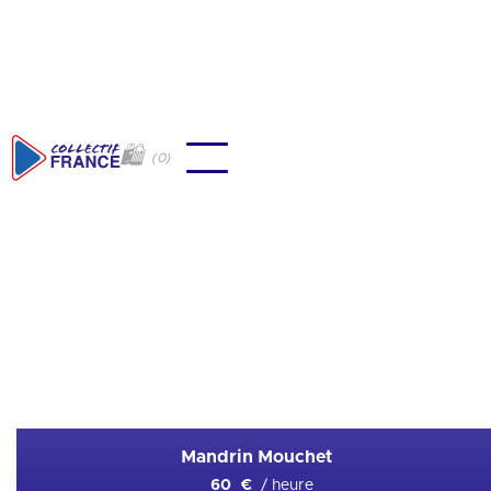
🛍
(
0
)
🇫🇷
Racketlon
Ajouter en favori
Mandrin Mouchet
/ heure
60 €