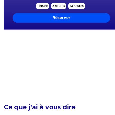
1 heure
5 heures
10 heures
Mes skills
Mental
Motivation
Analyse
Entourage
Equipement
Nutrition
Organisation
Physique
Tactique
Technique
Ce que j'ai à vous dire