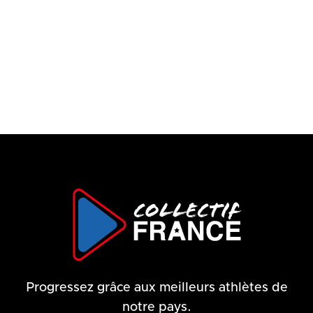
🇫🇷
Kayak
🇫🇷
Handball
77 €
/ heure
75 €
/ heure
Progressez grâce aux meilleurs athlètes de
notre pays.