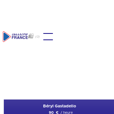
🛍
(
0
)
🇫🇷
Natation
Ajouter en favori
Béryl Gastadello
/ heure
90 €