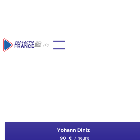
🛍
(
0
)
🇫🇷
Marche
Ajouter en favori
Yohann Diniz
/ heure
90 €