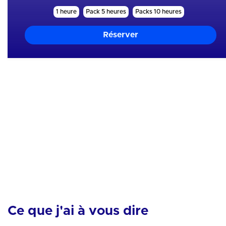
1 heure
Pack 5 heures
Packs 10 heures
Mes skills
Mental
Motivation
Nutrition
Technique
Equipement
Analyse
Sommeil
Entourage
Hydratation
Ce que j'ai à vous dire