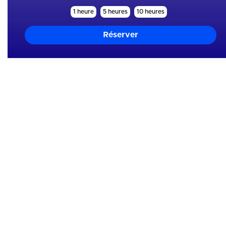
1 heure
5 heures
10 heures
Mes skills
Analyse
Entourage
Equipement
Hydratation
Mental
Motivation
Nutrition
Organisation
Physique
Sommeil
Tactique
Technique