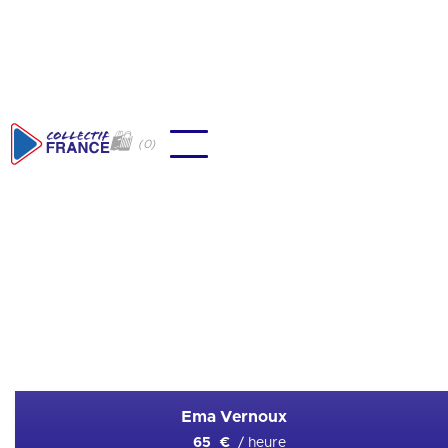
🛍
(
0
)
🇫🇷
Water-Polo
Ajouter en favori
Ema Vernoux
/ heure
65 €