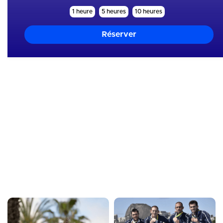
1 heure
5 heures
10 heures
Mes skills
Analyse
Entourage
Equipement
Hydratation
Mental
Motivation
Nutrition
Organisation
Physique
Sommeil
Tactique
Technique