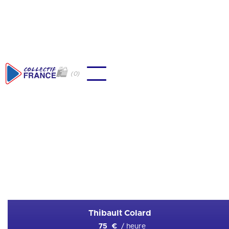
🛍
(
0
)
🇫🇷
Aviron / Triat
Ajouter en favori
Thibault Colard
/ heure
75 €