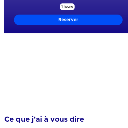
1 heure
Mes skills
Mental
Motivation
Analyse
Entourage
Equipement
Nutrition
Organisation
Physique
Tactique
Technique
Ce que j'ai à vous dire