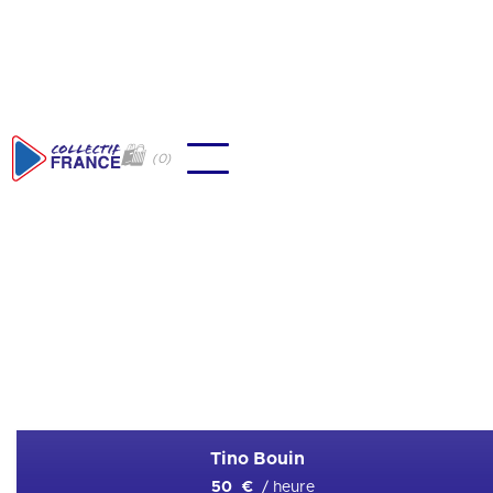
🛍
(
0
)
🇫🇷
Speedway
Ajouter en favori
Tino Bouin
/ heure
50 €