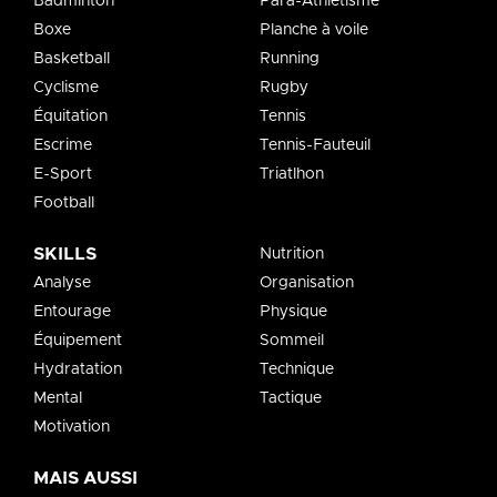
Badminton
Para-Athlétisme
Boxe
Planche à voile
Basketball
Running
Cyclisme
Rugby
Équitation
Tennis
Escrime
Tennis-Fauteuil
E-Sport
Triatlhon
Football
SKILLS
Nutrition
Analyse
Organisation
Entourage
Physique
Équipement
Sommeil
Hydratation
Technique
Mental
Tactique
Motivation
MAIS AUSSI