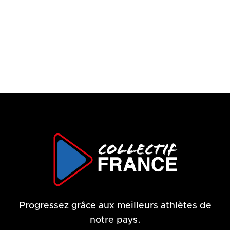
🇫🇷
Kayak
🇫🇷
Handball
77 €
/ heure
75 €
/ heure
Progressez grâce aux meilleurs athlètes de
notre pays.