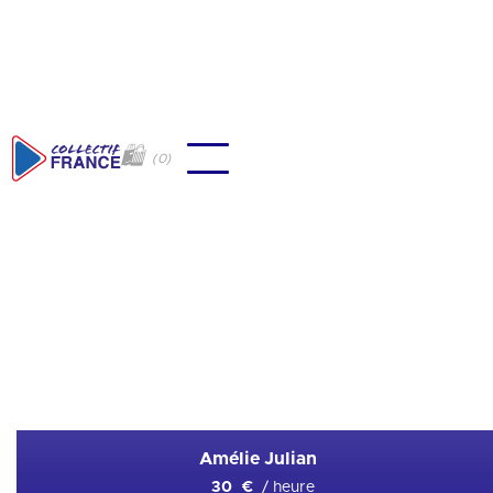
🛍
(
0
)
🇫🇷
Teqball
Ajouter en favori
Amélie Julian
/ heure
30 €