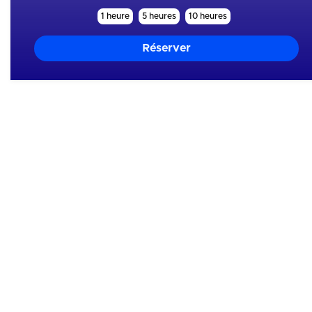
1 heure
5 heures
10 heures
Mes skills
Mental
Motivation
Analyse
Entourage
Sommeil
Equipement
Hydratation
Nutrition
Organisation
Physique
Tactique
Technique