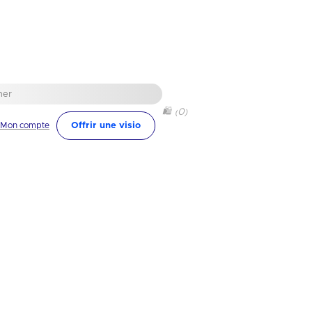
🛍
0
(
)
Mon compte
Offrir une visio