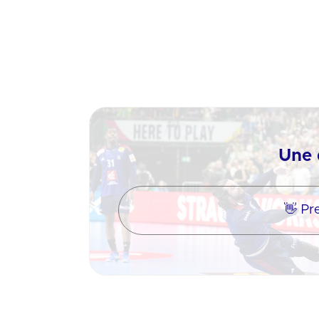
Une 
👋 Pr