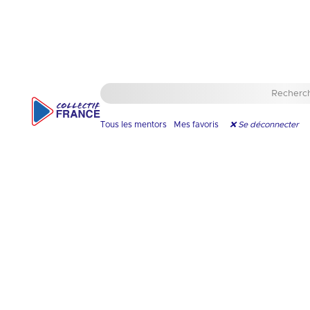
🇫🇷
Triathlon
Ajouter en favori
Tous les mentors
Mes favoris
❌ Se déconnecter