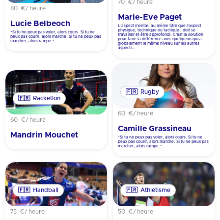
70 €
/ heure
80 €
/ heure
Marie-Eve Paget
Lucie Belbeoch
L’aspect mental, au même titre que l’aspect
physique, technique ou tactique ; doit se
"Si tu ne peux pas voler, alors cours. Si tu ne
travailler et être approfondi. C’est la solution
peux pas courir, alors marche. Si tu ne peux pas
pour faire la différence avec quelqu’un qui a
marcher, alors rampe."
globalement le même niveau sur les autres
aspects.
🇫🇷
Rugby
🇫🇷
Racketlon
60 €
/ heure
60 €
/ heure
Camille Grassineau
Mandrin Mouchet
"Si tu ne peux pas voler, alors cours. Si tu ne
peux pas courir, alors marche. Si tu ne peux pas
marcher, alors rampe."
🇫🇷
Handball
🇫🇷
Athlétisme
75 €
/ heure
50 €
/ heure