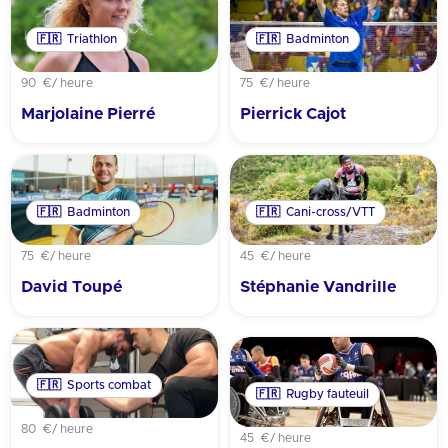
🇫🇷
Triathlon
🇫🇷
Badminton
90 €
/ heure
75 €
/ heure
Marjolaine Pierré
Pierrick Cajot
🇫🇷
Badminton
🇫🇷
Cani-cross/VTT
75 €
/ heure
45 €
/ heure
David Toupé
Stéphanie Vandrille
🇫🇷
Sports combat
🇫🇷
Rugby fauteuil
80 €
/ heure
45 €
/ heure