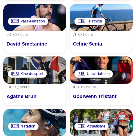
🇫🇷
Para-Natation
🇫🇷
Triathlon
50 €
/ heure
71 €
/ heure
David Smetanine
Céline Senia
🇫🇷
Kiné du sport
🇫🇷
Ultratriathlon
100 €
/ heure
100 €
/ heure
Agathe Brun
Goulwenn Tristant
🇫🇷
Natation
🇫🇷
Athlétisme