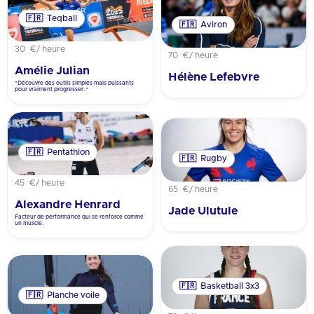
🇫🇷
Teqball
🇫🇷
Aviron
30 €
/ heure
70 €
/ heure
Amélie Julian
Hélène Lefebvre
"Découvre des outils simples mais puissants
pour vraiment progresser."
🇫🇷
Pentathlon
🇫🇷
Rugby
45 €
/ heure
65 €
/ heure
Alexandre Henrard
Jade Ulutule
Facteur de performance qui se renforce comme
un muscle.
🇫🇷
Basketball 3x3
🇫🇷
Planche voile