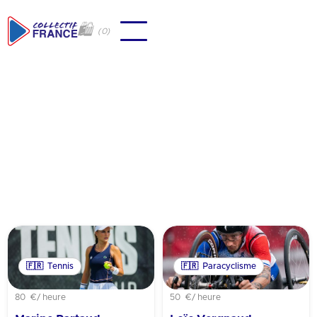
🛍
(
0
)
Revenir à tous les coachs
🇫🇷
Tennis
🇫🇷
Paracyclisme
80 €
/ heure
50 €
/ heure