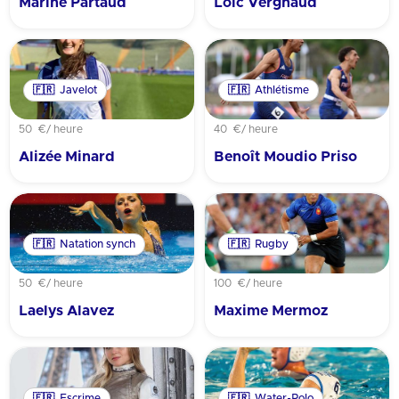
Marine Partaud
Loïc Vergnaud
🇫🇷
Javelot
🇫🇷
Athlétisme
50 €
/ heure
40 €
/ heure
Alizée Minard
Benoît Moudio Priso
🇫🇷
Natation synch
🇫🇷
Rugby
50 €
/ heure
100 €
/ heure
Laelys Alavez
Maxime Mermoz
🇫🇷
Escrime
🇫🇷
Water-Polo