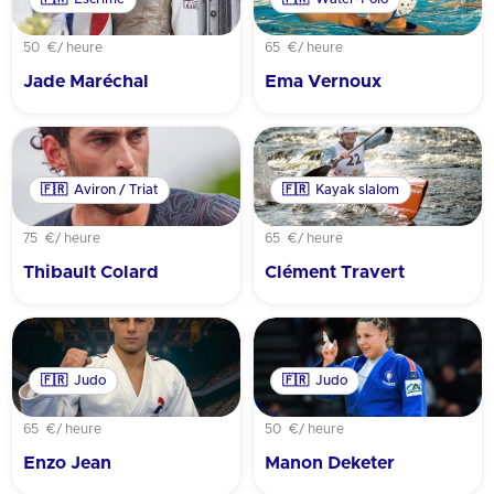
50 €
/ heure
65 €
/ heure
Jade Maréchal
Ema Vernoux
🇫🇷
Aviron / Triat
🇫🇷
Kayak slalom
75 €
/ heure
65 €
/ heure
Thibault Colard
Clément Travert
🇫🇷
Judo
🇫🇷
Judo
65 €
/ heure
50 €
/ heure
Enzo Jean
Manon Deketer