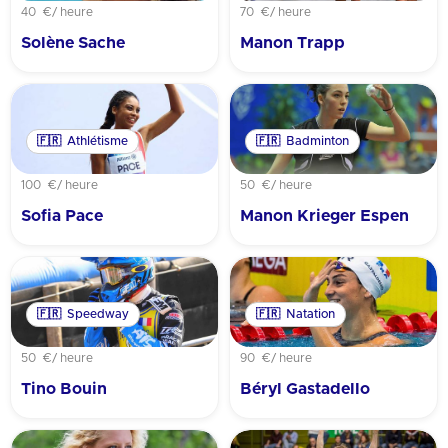
40 €
/ heure
70 €
/ heure
Solène Sache
Manon Trapp
🇫🇷
Athlétisme
🇫🇷
Badminton
100 €
/ heure
50 €
/ heure
Sofia Pace
Manon Krieger Espen
🇫🇷
Speedway
🇫🇷
Natation
50 €
/ heure
90 €
/ heure
Tino Bouin
Béryl Gastadello