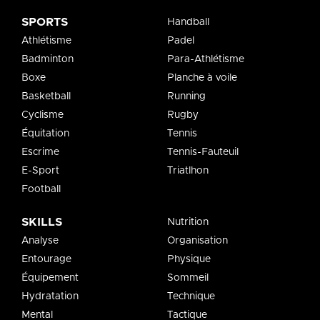
SPORTS
Handball
Athlétisme
Padel
Badminton
Para-Athlétisme
Boxe
Planche à voile
Basketball
Running
Cyclisme
Rugby
Équitation
Tennis
Escrime
Tennis-Fauteuil
E-Sport
Triatlhon
Football
SKILLS
Nutrition
Analyse
Organisation
Entourage
Physique
Équipement
Sommeil
Hydratation
Technique
Mental
Tactique