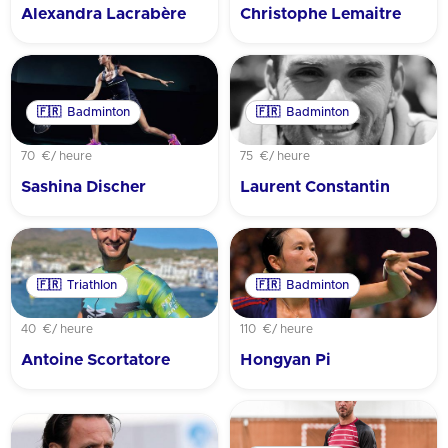
Alexandra Lacrabère
Christophe Lemaitre
🇫🇷
Badminton
🇫🇷
Badminton
70 €
/ heure
75 €
/ heure
Sashina Discher
Laurent Constantin
🇫🇷
Triathlon
🇫🇷
Badminton
40 €
/ heure
110 €
/ heure
Antoine Scortatore
Hongyan Pi