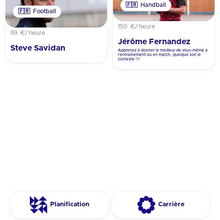
🇫🇷
Handball
🇫🇷
Football
150 €
/ heure
99 €
/ heure
Jérôme Fernandez
Steve Savidan
Apprenez à donner le meilleur de vous-même à
l’entraînement ou en match, quelque soit le
contexte !!!
Planification
Carrière