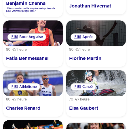
Benjamin Chenna
Jonathan Hivernat
"Découvre des outils simples mais puissants
pour vraiment progresser."
🇫🇷
Boxe Anglaise
🇫🇷
Apnée
80 €
/ heure
80 €
/ heure
Fatia Benmessahel
Florine Martin
🇫🇷
Athlétisme
🇫🇷
Canoë
80 €
/ heure
70 €
/ heure
Charles Renard
Elsa Gaubert