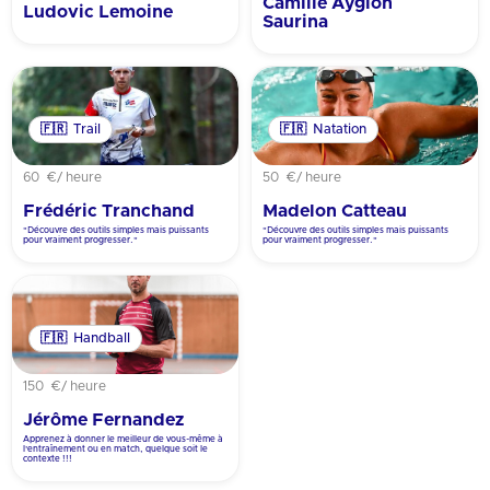
Camille Ayglon
Ludovic Lemoine
Saurina
🇫🇷
Trail
🇫🇷
Natation
60 €
/ heure
50 €
/ heure
Frédéric Tranchand
Madelon Catteau
"Découvre des outils simples mais puissants
"Découvre des outils simples mais puissants
pour vraiment progresser."
pour vraiment progresser."
🇫🇷
Handball
150 €
/ heure
Jérôme Fernandez
Apprenez à donner le meilleur de vous-même à
l’entraînement ou en match, quelque soit le
contexte !!!