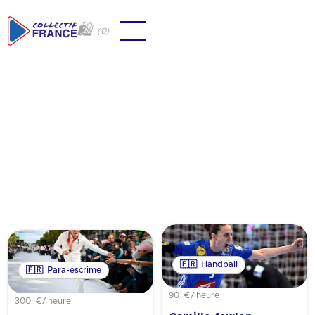
🛍
(
0
)
Revenir à tous les coachs
🇫🇷
Handball
🇫🇷
Para-escrime
90 €
/ heure
300 €
/ heure